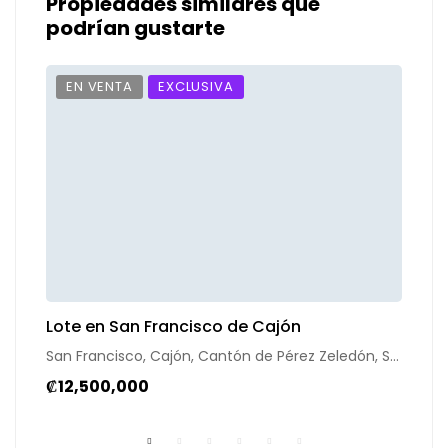
Propiedades similares que
podrían gustarte
EN VENTA
EXCLUSIVA
Lote en San Francisco de Cajón
L
San Francisco, Cajón, Cantón de Pérez Zeledón, San José, 11908, Costa Rica
₡12,500,000
$